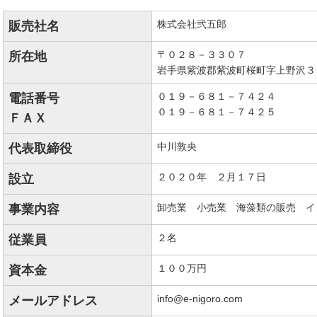
株式会社弐五郎
販売社名
〒０２８－３３０７
所在地
岩手県紫波郡紫波町桜町字上野沢３
０１９－６８１－７４２４
電話番号
０１９－６８１－７４２５
ＦＡＸ
中川敦央
代表取締役
２０２０年 ２月１７日
設立
卸売業 小売業 海藻類の販売 イ
事業内容
２名
従業員
１００万円
資本金
info@e-nigoro.com
メールアドレス