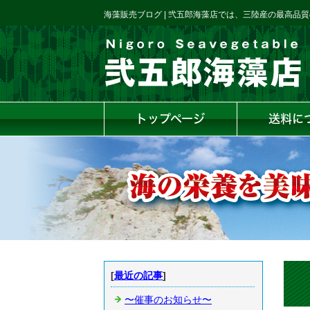
海藻販売ブログ | 弐五郎海藻店では、三陸産の最高品
トップページ
送料に
[
最近の記事
]
〜催事のお知らせ〜