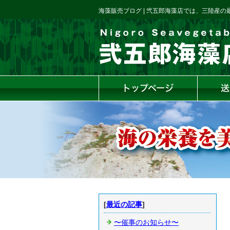
海藻販売ブログ | 弐五郎海藻店では、三陸産
トップページ
送
[
最近の記事
]
〜催事のお知らせ〜