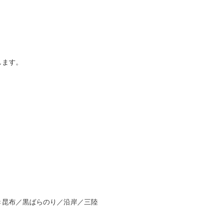
します。
き昆布／黒ばらのり／沿岸／三陸